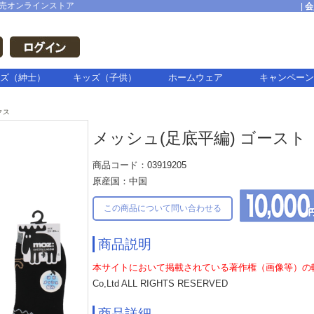
売オンラインストア
|
会
ズ（紳士）
キッズ（子供）
ホームウェア
キャンペーン
クス
メッシュ(足底平編) ゴースト
商品コード：03919205
原産国：中国
この商品について問い合わせる
商品説明
本サイトにおいて掲載されている著作権（画像等）の
Co,Ltd ALL RIGHTS RESERVED
商品詳細