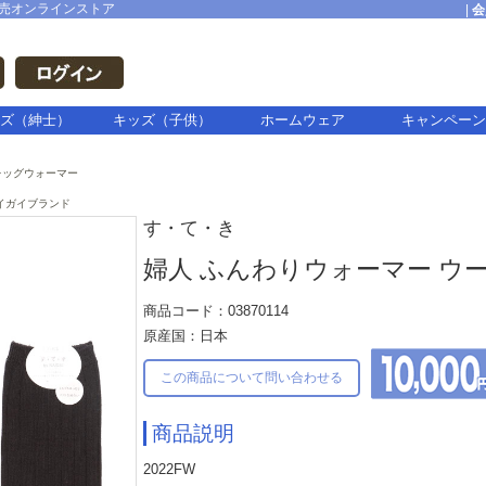
売オンラインストア
|
会
ズ（紳士）
キッズ（子供）
ホームウェア
キャンペーン
レッグウォーマー
イガイブランド
す・て・き
婦人 ふんわりウォーマー ウ
商品コード：03870114
原産国：日本
この商品について問い合わせる
商品説明
2022FW