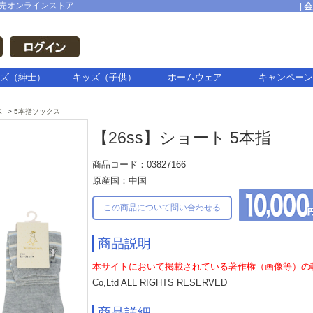
売オンラインストア
|
会
ズ（紳士）
キッズ（子供）
ホームウェア
キャンペーン
K
5本指ソックス
【26ss】ショート 5本指
商品コード：03827166
原産国：中国
この商品について問い合わせる
商品説明
本サイトにおいて掲載されている著作権（画像等）の
Co,Ltd ALL RIGHTS RESERVED
商品詳細