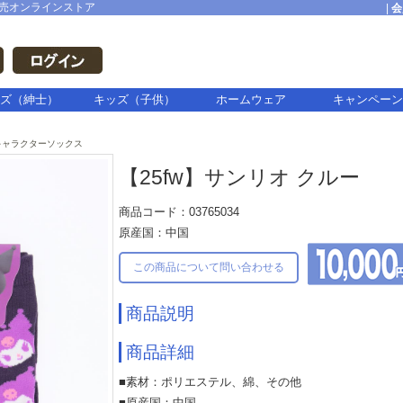
売オンラインストア
|
会
ズ（紳士）
キッズ（子供）
ホームウェア
キャンペーン
キャラクターソックス
【25fw】サンリオ クルー
商品コード：03765034
原産国：中国
この商品について問い合わせる
商品説明
商品詳細
■素材：ポリエステル、綿、その他
■原産国：中国