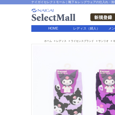
ナイガイセレクトモール｜靴下＆レッグウェアの仕入れ・卸
HOME
レディス（婦人）
メン
ホーム
レディス
ライセンスブランド
サンリオ