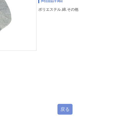
ポリエステル.綿.その他
戻る