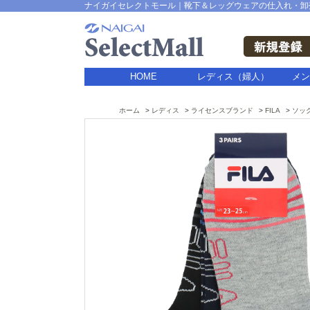
ナイガイセレクトモール｜靴下＆レッグウェアの仕入れ・卸
HOME
レディス（婦人）
メン
ホーム
レディス
ライセンスブランド
FILA
ソッ