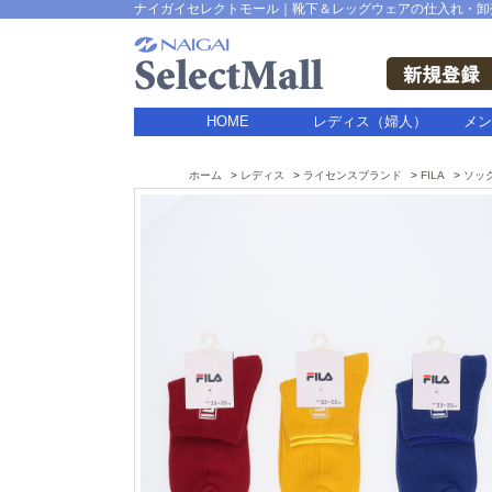
ナイガイセレクトモール｜靴下＆レッグウェアの仕入れ・卸
HOME
レディス（婦人）
メン
ホーム
レディス
ライセンスブランド
FILA
ソッ