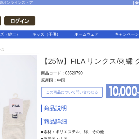
売オンラインストア
|
会
ズ（紳士）
キッズ（子供）
ホームウェア
キャンペーン
クス
【25fw】FILA リンクス/刺繍
商品コード：03520790
原産国：中国
この商品について問い合わせる
商品説明
商品詳細
■素材：ポリエステル、綿、その他
■原産国：中国