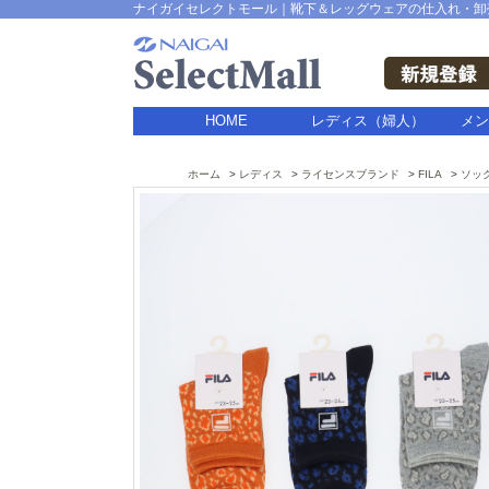
ナイガイセレクトモール｜靴下＆レッグウェアの仕入れ・卸
HOME
レディス（婦人）
メン
ホーム
レディス
ライセンスブランド
FILA
ソッ