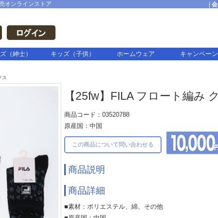
売オンラインストア
|
会
ズ（紳士）
キッズ（子供）
ホームウェア
キャンペーン
クス
【25fw】FILA フロート編み 
商品コード：03520788
原産国：中国
この商品について問い合わせる
商品説明
商品詳細
■素材：ポリエステル、綿、その他
■原産国：中国