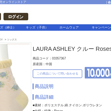
売オンラインストア
|
会
ズ（紳士）
キッズ（子供）
ホームウェア
キャンペーン
EY
ソックス
LAURA ASHLEY クルー Rose
商品コード：03357367
原産国：中国
この商品について問い合わせる
商品説明
商品詳細
■素材：ポリエステル.綿.ナイロン.ポリウレタン
■仕様・特徴：Roses