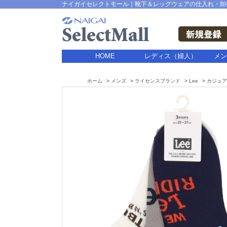
ナイガイセレクトモール｜靴下＆レッグウェアの仕入れ・卸
HOME
レディス（婦人）
メン
ホーム
メンズ
ライセンスブランド
Lee
カジュア