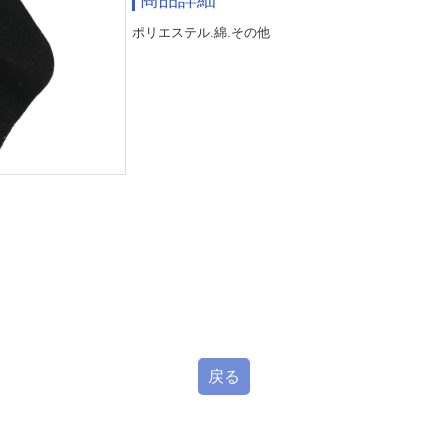
ポリエステル.綿.その他
戻る