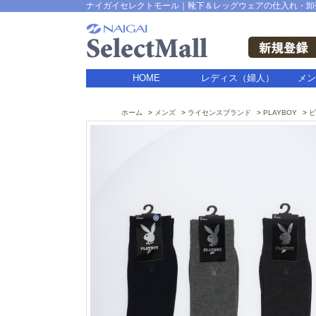
ナイガイセレクトモール｜靴下＆レッグウェアの仕入れ・卸
HOME
レディス（婦人）
メン
ホーム
メンズ
ライセンスブランド
PLAYBOY
ビ