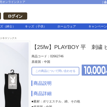
売オンラインストア
|
会
ズ（紳士）
キッズ（子供）
ホームウェア
キャンペーン
ジネスソックス
【25fw】PLAYBOY 平 刺
商品コード：02662746
原産国：中国
この商品について問い合わせる
商品説明
商品詳細
■素材：ポリエステル、綿、その他
■原産国：中国