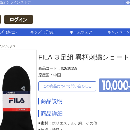
売オンラインストア
|
会
ズ（紳士）
キッズ（子供）
ホームウェア
キャンペーン
アルソックス
FILA ３足組 異柄刺繍ショート
商品コード：02630359
原産国：中国
この商品について問い合わせる
商品説明
商品詳細
■素材：ポリエステル、綿、その他
■仕様・特徴：