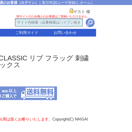
員のお客様（ログイン）
|
取引申請(ユーザ登録)
|
ホーム
|
ゲスト 様
卸サイトのため個人のお客様はご登録いただけません。
ご利用ガイド
お問い合わせ
LASSIC リブ フラッグ 刺繍
ソックス
転用は固くお断りいたします。
Copyright(C) NAIGAI