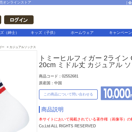
売オンラインストア
|
会
ズ（紳士）
キッズ（子供）
ホームウェア
キャンペーン
ガー
カジュアルソックス
トミーヒルフィガー 2ライン C
20cm ミドル丈 カジュアル 
商品コード：02552681
原産国：中国
この商品について問い合わせる
商品説明
本サイトにおいて掲載されている著作権（画像等）の
Co,Ltd ALL RIGHTS RESERVED