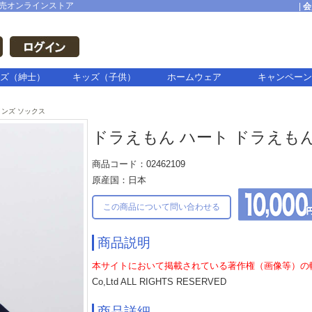
売オンラインストア
|
会
ズ（紳士）
キッズ（子供）
ホームウェア
キャンペーン
メンズ ソックス
ドラえもん ハート ドラえも
商品コード：02462109
原産国：日本
この商品について問い合わせる
商品説明
本サイトにおいて掲載されている著作権（画像等）の
Co,Ltd ALL RIGHTS RESERVED
商品詳細