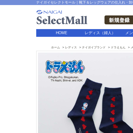
ナイガイセレクトモール｜靴下＆レッグウェアの仕入れ・卸
HOME
レディス（婦人）
メン
ホーム
レディス
ナイガイブランド
ドラえもん