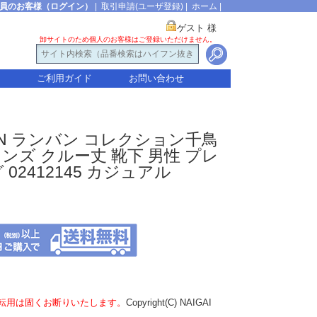
員のお客様（ログイン）
|
取引申請(ユーザ登録)
|
ホーム
|
ゲスト 様
卸サイトのため個人のお客様はご登録いただけません。
ご利用ガイド
お問い合わせ
CTION ランバン コレクション千鳥
メンズ クルー丈 靴下 男性 プレ
02412145 カジュアル
転用は固くお断りいたします。
Copyright(C) NAIGAI