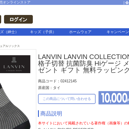
売オンラインストア
|
会
ズ（紳士）
キッズ（子供）
ホームウェア
キャンペーン
ュアルソックス
LANVIN LANVIN COLLE
格子切替 抗菌防臭 Hiゲージ 
ゼント ギフト 無料ラッピング 
商品コード：02412145
原産国：タイ
この商品について問い合わせる
商品説明
本サイトにおいて掲載されている著作権（画像等）の