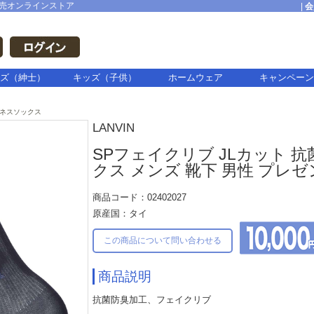
売オンラインストア
|
会
ズ（紳士）
キッズ（子供）
ホームウェア
キャンペーン
ネスソックス
LANVIN
SPフェイクリブ JLカット 抗
クス メンズ 靴下 男性 プレゼン
商品コード：02402027
原産国：タイ
この商品について問い合わせる
商品説明
抗菌防臭加工、フェイクリブ