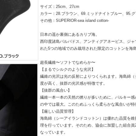
サイズ：25cm、27cm
カラー：28.ブラウン、69.ミッドナイトブルー、95.グ
その他：SUPERIOR-sea island cotton-
日本の遥か裏側にあるカリブ海。
西印度諸島バルバドス、アンティグアネービス、ジャ
れた5つの地域でのみ栽培された限定のコットンを海
超長繊維〜ソフトでなめらか〜
【まるでシルクのような光沢】
繊維の光沢は光の反射によりつくられます。海島綿（
度が高く、抜群の光沢感が特徴です。
【抜群の風合い】
繊維一本一本の天然の撚りが多いために、バルキー感
の中では最大。このためふっくら柔らかな風合いが特
【厳しい品質管理】
海島綿（シーアイランドコットン）は優れた品質を維
理を行っています。そのため、協会に加盟した組合員2
なっています。