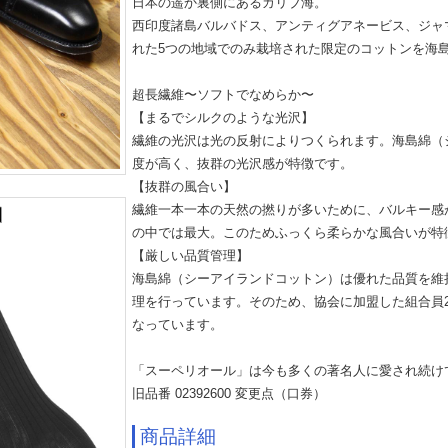
日本の遥か裏側にあるカリブ海。
西印度諸島バルバドス、アンティグアネービス、ジャ
れた5つの地域でのみ栽培された限定のコットンを海
超長繊維〜ソフトでなめらか〜
【まるでシルクのような光沢】
繊維の光沢は光の反射によりつくられます。海島綿（
度が高く、抜群の光沢感が特徴です。
【抜群の風合い】
繊維一本一本の天然の撚りが多いために、バルキー感
の中では最大。このためふっくら柔らかな風合いが特
【厳しい品質管理】
海島綿（シーアイランドコットン）は優れた品質を維
理を行っています。そのため、協会に加盟した組合員2
なっています。
「スーペリオール」は今も多くの著名人に愛され続け
旧品番 02392600 変更点（口券）
商品詳細