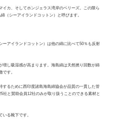
マイカ、そしてホンジェラス湾岸のベリーズ。この限ら
島綿（シーアイランドコットン）と呼びます。
シーアイランドコットン）は他の綿に比べて50％も反射
が増し吸湿感が高まります。海島綿は天然撚り回数が綿
徴です。
持するために西印度諸島海島綿協会が品質の一貫した管
5社と賛助会員12社のみが取り扱うことのできる素材と
ている靴下です。