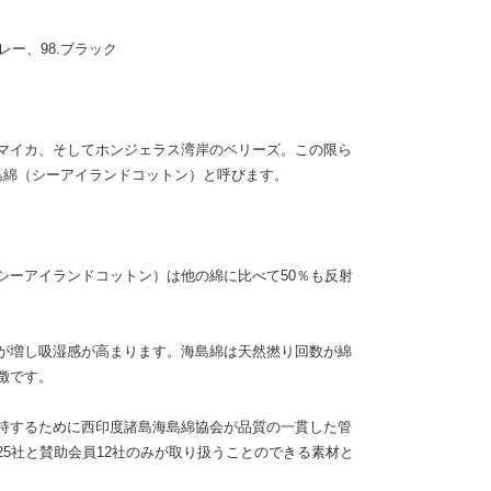
レー、98.ブラック
マイカ、そしてホンジェラス湾岸のベリーズ。この限ら
島綿（シーアイランドコットン）と呼びます。
シーアイランドコットン）は他の綿に比べて50％も反射
が増し吸湿感が高まります。海島綿は天然撚り回数が綿
徴です。
持するために西印度諸島海島綿協会が品質の一貫した管
5社と賛助会員12社のみが取り扱うことのできる素材と