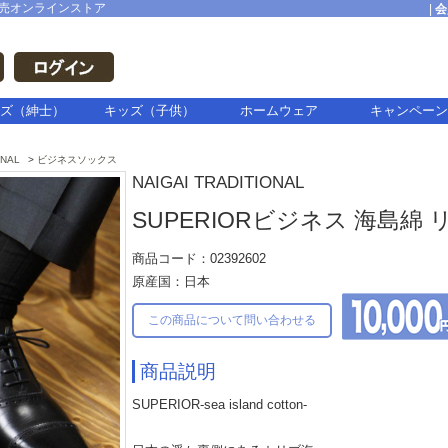
売オンラインストア
|
会
ズ（紳士）
キッズ（子供）
ホームウェア
キャンペーン
ONAL
ビジネスソックス
NAIGAI TRADITIONAL
SUPERIORビジネス 海島綿
商品コード：02392602
原産国：日本
この商品について問い合わせる
商品説明
SUPERIOR-sea island cotton-