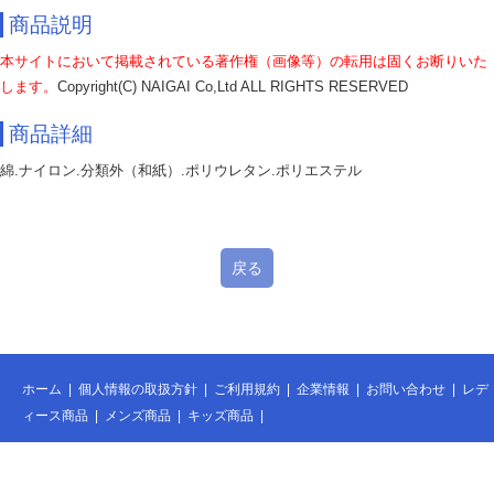
商品説明
本サイトにおいて掲載されている著作権（画像等）の転用は固くお断りいた
します。
Copyright(C) NAIGAI Co,Ltd ALL RIGHTS RESERVED
商品詳細
綿.ナイロン.分類外（和紙）.ポリウレタン.ポリエステル
戻る
ホーム
|
個人情報の取扱方針
|
ご利用規約
|
企業情報
|
お問い合わせ
|
レデ
ィース商品
|
メンズ商品
|
キッズ商品
|