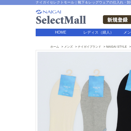
ナイガイセレクトモール｜靴下＆レッグウェアの仕入れ・卸
HOME
レディス（婦人）
メン
ホーム
メンズ
ナイガイブランド
NAIGAI STYLE