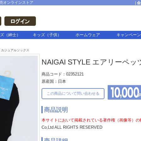
売オンラインストア
|
会
ズ（紳士）
キッズ（子供）
ホームウェア
キャンペーン
カジュアルソックス
NAIGAI STYLE エアリーペ
商品コード：02352121
原産国：日本
この商品について問い合わせる
商品説明
本サイトにおいて掲載されている著作権（画像等）の
Co,Ltd ALL RIGHTS RESERVED
商品詳細