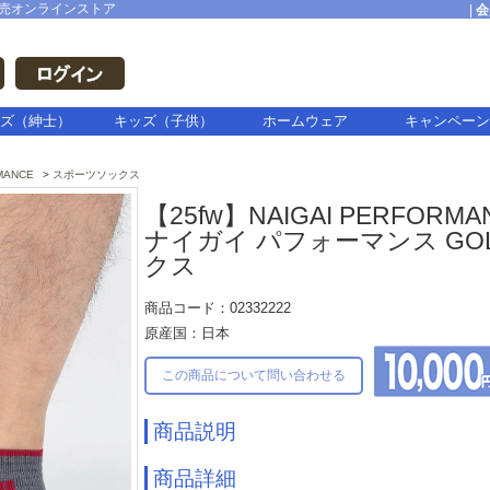
売オンラインストア
|
会
ズ（紳士）
キッズ（子供）
ホームウェア
キャンペーン
MANCE
スポーツソックス
【25fw】NAIGAI PERFORMA
ナイガイ パフォーマンス GO
クス
商品コード：02332222
原産国：日本
この商品について問い合わせる
商品説明
商品詳細