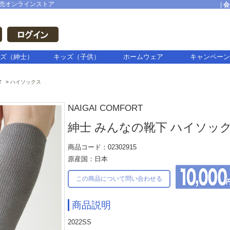
売オンラインストア
|
会
ズ（紳士）
キッズ（子供）
ホームウェア
キャンペーン
T
ハイソックス
NAIGAI COMFORT
紳士 みんなの靴下 ハイソッ
商品コード：02302915
原産国：日本
この商品について問い合わせる
商品説明
2022SS