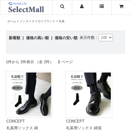
ホーム
メンズ
ナイガイブランド
礼装
表示件数：
新着順
|
価格の高い順
|
価格の安い順
1件から 2件表示 （全 2件）
1
ページ
CONCEPT
CONCEPT
礼装用ソックス 綿
礼装用ソックス 綿混