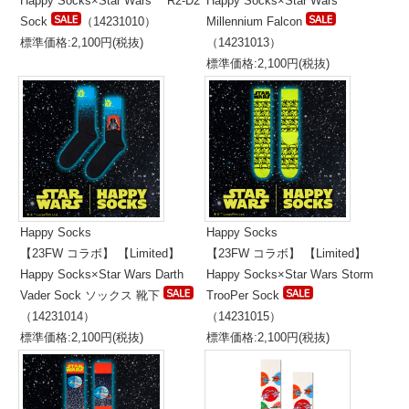
Happy Socks×Star Wars R2-D2
Happy Socks×Star Wars
Sock
（14231010）
Millennium Falcon
標準価格:2,100円(税抜)
（14231013）
標準価格:2,100円(税抜)
Happy Socks
Happy Socks
【23FW コラボ】 【Limited】
【23FW コラボ】 【Limited】
Happy Socks×Star Wars Darth
Happy Socks×Star Wars Storm
Vader Sock ソックス 靴下
TrooPer Sock
（14231014）
（14231015）
標準価格:2,100円(税抜)
標準価格:2,100円(税抜)