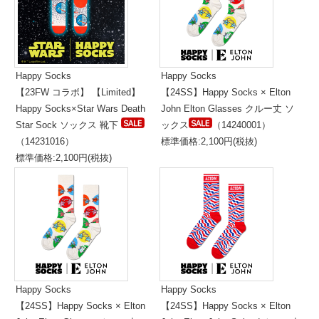
Happy Socks
Happy Socks
【23FW コラボ】 【Limited】
【24SS】Happy Socks × Elton
Happy Socks×Star Wars Death
John Elton Glasses クルー丈 ソ
Star Sock ソックス 靴下
ックス
（14240001）
（14231016）
標準価格:2,100円(税抜)
標準価格:2,100円(税抜)
Happy Socks
Happy Socks
【24SS】Happy Socks × Elton
【24SS】Happy Socks × Elton