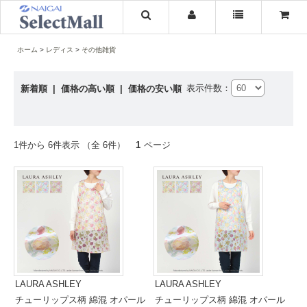
ホーム
レディス
その他雑貨
表示件数：
新着順
|
価格の高い順
|
価格の安い順
1件から 6件表示 （全 6件）
1
ページ
LAURA ASHLEY
LAURA ASHLEY
チューリップス柄 綿混 オパール
チューリップス柄 綿混 オパール