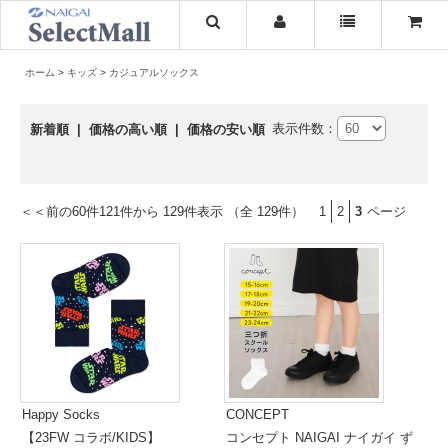
ホーム
キッズ
カジュアルソックス
表示件数：
新着順
|
価格の高い順
|
価格の安い順
＜＜前の60件
121件から 129件表示 （全 129件）
1
2
3
ページ
Happy Socks
CONCEPT
【23FW コラボ/KIDS】
コンセプト NAIGAI ナイガイ ず