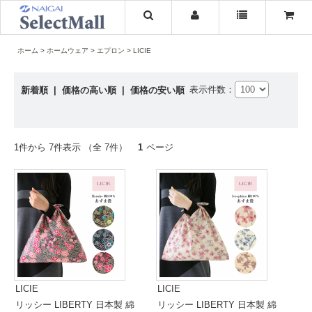
ホーム
ホームウェア
エプロン
LICIE
表示件数：
新着順
|
価格の高い順
|
価格の安い順
1件から 7件表示 （全 7件）
1
ページ
LICIE
LICIE
リッシー LIBERTY 日本製 綿
リッシー LIBERTY 日本製 綿