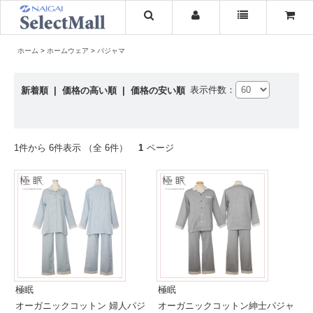
ホーム
ホームウェア
パジャマ
表示件数：
新着順
|
価格の高い順
|
価格の安い順
1件から 6件表示 （全 6件）
1
ページ
極眠
極眠
オーガニックコットン 婦人パジ
オーガニックコットン紳士パジャ