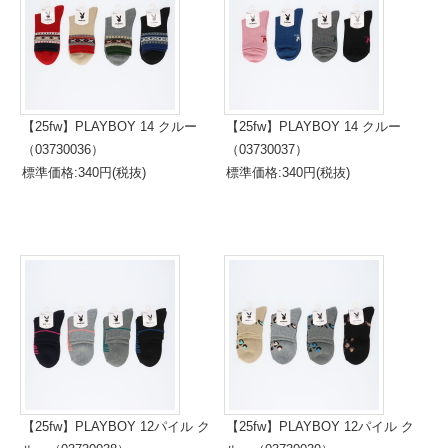
【25fw】PLAYBOY 14 クルー
【25fw】PLAYBOY 14 クルー
（03730036）
（03730037）
標準価格:340円(税抜)
標準価格:340円(税抜)
【25fw】PLAYBOY 12パイル ク
【25fw】PLAYBOY 12パイル ク