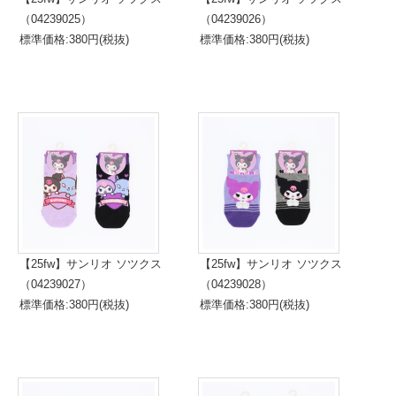
（04239025）
（04239026）
標準価格:380円(税抜)
標準価格:380円(税抜)
【25fw】サンリオ ソツクス
【25fw】サンリオ ソツクス
（04239027）
（04239028）
標準価格:380円(税抜)
標準価格:380円(税抜)