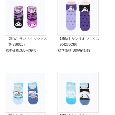
【25fw】サンリオ ソツクス
【25fw】サンリオ ソツクス
（04239029）
（04239039）
標準価格:380円(税抜)
標準価格:380円(税抜)