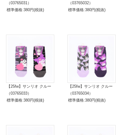
（03765031）
（03765032）
標準価格:380円(税抜)
標準価格:380円(税抜)
【25fw】サンリオ クルー
【25fw】サンリオ クルー
（03765033）
（03765034）
標準価格:380円(税抜)
標準価格:380円(税抜)