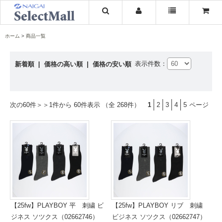
ホーム
商品一覧
表示件数：
新着順
|
価格の高い順
|
価格の安い順
次の60件＞＞
1件から 60件表示 （全 268件）
1
2
3
4
5
ページ
【25fw】PLAYBOY 平 刺繍 ビ
【25fw】PLAYBOY リブ 刺繍
ジネス ソツクス（02662746）
ビジネス ソツクス（02662747）