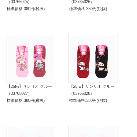
（03765025）
（03765026）
標準価格:380円(税抜)
標準価格:380円(税抜)
【25fw】サンリオ クルー
【25fw】サンリオ クルー
（03765027）
（03765028）
標準価格:380円(税抜)
標準価格:380円(税抜)